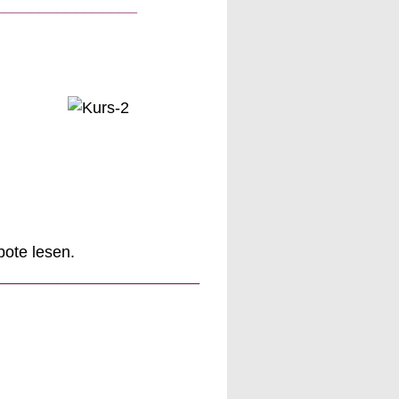
________________
ote lesen.
_______________________