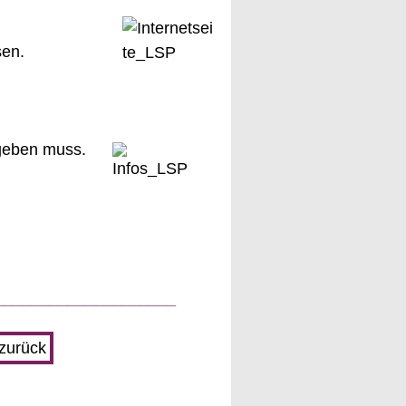
sen.
 geben muss.
____________________
 zurück