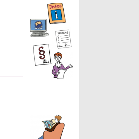
________
,