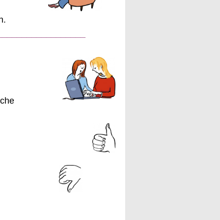
n.
__________________
ache